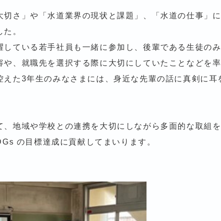
大切さ」や「水道業界の現状と課題」、「水道の仕事」
した。
躍している若手社員も一緒に参加し、後輩である生徒の
容や、就職先を選択する際に大切にしていたことなどを
控えた3年生のみなさまには、身近な先輩の話に真剣に耳
。
て、地域や学校との連携を大切にしながら多面的な取組
DGs の目標達成に貢献してまいります。